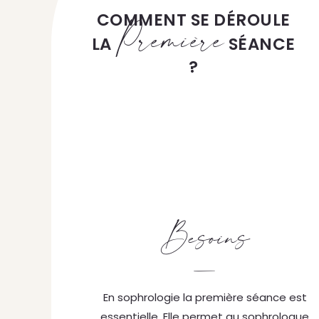
COMMENT SE DÉROULE
Première
LA
SÉANCE
?
Besoins
—
En sophrologie la première séance est
essentielle. Elle permet au sophrologue