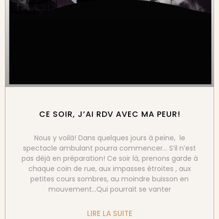
CE SOIR, J’AI RDV AVEC MA PEUR!
Nous y voilà! Dans quelques jours à peine, le
spectacle ambulant pourra commencer… S’il n’est
pas déjà en préparation! Ce soir là, prenons garde à
chaque coin de rue, aux impasses étroites , aux
petites cours sombres, au moindre buisson en
mouvement…Qui pourrait se vanter
LIRE LA SUITE