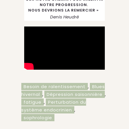
NOTRE PROGRESSION.
NOUS DEVRIONS LA REMERCIER »
Denis Heudré
Besoin de ralentissement
,
Blues
hivernal
,
Dépression saisonnière
,
fatigue
,
Perturbation du
système endocrinien
,
sophrologie